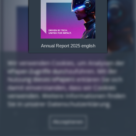
Annual Report 2025 english
Wir verwenden Cookies, um Analysen der
ePaper-Zugriffe durchzuführen. Mit der
Nutzung dieses ePapers erklären Sie sich
damit einverstanden, dass wir Cookies
verwenden. Weitere Informationen finden
Sie in unserer Datenschutzerklärung.
Akzeptieren
Contents
Overview
Search
Share
More